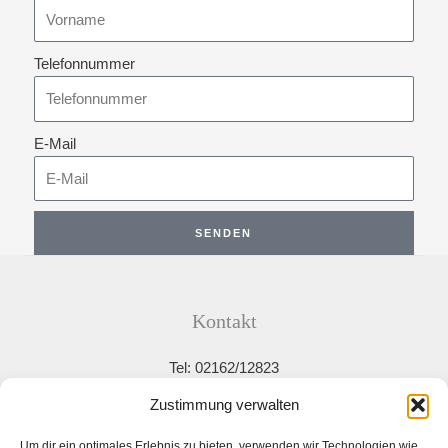
Telefonnummer
E-Mail
SENDEN
Kontakt
Tel: 02162/12823
Email: info@schlosserei-driessen.de
Zustimmung verwalten
Weberstraße 5, 41749 Viersen
Um dir ein optimales Erlebnis zu bieten, verwenden wir Technologien wie